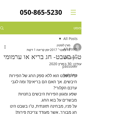
050-865-5230
פוסט
All Posts
מורן לופטין
All Posts
10 בפבר׳ 2017
זמן קריאה 1 דקות
ט"ו בשבט- חג בריא או ערמומי
life style
עודכן:
30 במרץ 2020
passover
holidays
ט"ו בשבט הוא ללא ספק החג של הפירות 
היבשים. אך האם הם בריאים? ומה לגבי 
ערכם הקלורי?
שפע ומגוון הפירות היבשים בחנויות 
מבשרים על בוא החג.
על פניו, מבחינה תזונתית, ט"ו בשבט הינו 
חג מבורך, אשר מעודד צריכת פירות!