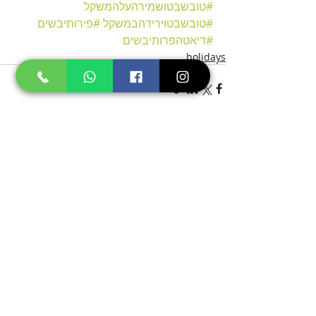
#טובשבטושמירהעלהמשקל
#טובשבטוירידהבמשקל
#פירותיבשים
#דיאטהפרותיבשים
holidays
פוסטים אחרונים
הצג הכול