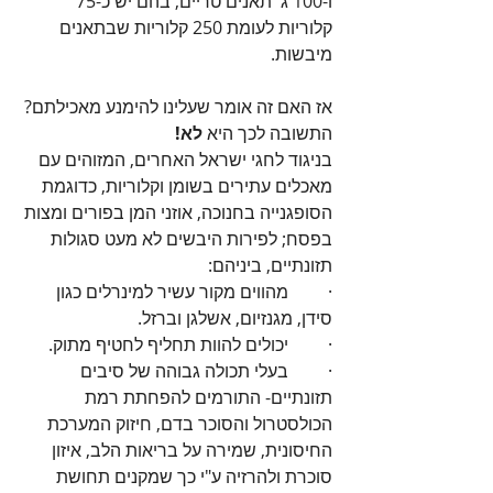
ו-100 ג' תאנים טריים, בהם יש כ-75 
קלוריות לעומת 250 קלוריות שבתאנים 
מיבשות.
אז האם זה אומר שעלינו להימנע מאכילתם?
התשובה לכך היא
 לא!
בניגוד לחגי ישראל האחרים, המזוהים עם 
מאכלים עתירים בשומן וקלוריות, כדוגמת 
הסופגנייה בחנוכה, אוזני המן בפורים ומצות 
בפסח; לפירות היבשים לא מעט סגולות 
תזונתיים, ביניהם:
·         מהווים מקור עשיר למינרלים כגון 
סידן, מגנזיום, אשלגן וברזל.
·         יכולים להוות תחליף לחטיף מתוק.
·         בעלי תכולה גבוהה של סיבים 
תזונתיים- התורמים להפחתת רמת 
הכולסטרול והסוכר בדם, חיזוק המערכת 
החיסונית, שמירה על בריאות הלב, איזון 
סוכרת ולהרזיה ע"י כך שמקנים תחושת 