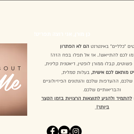
!כן מורן, אני רוצה תפריט
ים "כלליים" באינטרנט
הם לא הפתרון
מו לכם להתייאש!.. אז אל תפלו בפח הזה!
שוטים, קבלו ממורן לופטין, דיאטנית קלינית,
Me
BOUT
ט מותאם לכם אישית,
בעלות סמלית,
 שלכם, ההעדפות שלכם והנתונים הפיזיולוגיים
ll
והבריאותיים שלכם.
 and
להתמיד ולהגיע לתוצאות הרצויות בזמן הקצר
ביותר!
low