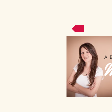
A
This is a great place to te
people more about yourself
peak their interest.
For more info, they can fol
you on social in a click.